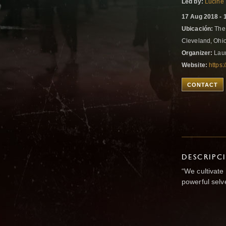
Led by:
Lucine
17 Aug 2018 - 
Ubicación:
The 
Cleveland, Ohio
Organizer:
Laur
Website:
https
CONTACT
DESCRIPC
“We cultivate
powerful sel