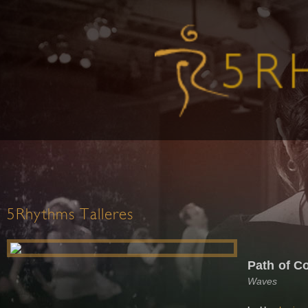
5Rhythms Talleres
Path of C
Waves