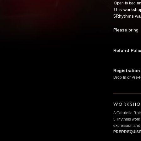
Open to beginn
This workshop
5Rhythms wave
Please
bring
n
Refund Poli
Registration
Drop In or Pre-
WORKSHOP
A Gabrielle Rot
5Rhythms work 
expression and 
PRERREQUISI