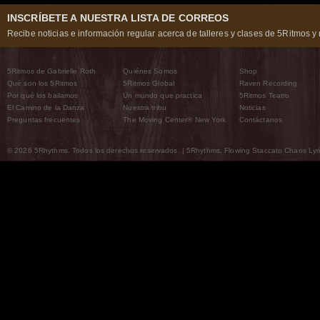
INSCRÍBETE A NUESTRA LISTA DE CORREOS
Recibe noticias e información regular acerca de talleres y clases de 5Ritmos y 
5Ritmos de Gabrielle Roth
Quiénes Somos
Shop
Qué son los 5Ritmos
5Ritmos Global
Raven Recording
Por qué los bailamos
Un mundo que practica
5Ritmos Teatro
El Camino de la Danza
Nuestra tribu
Noticias
Preguntas frecuentes
The Moving Center® New York
Contáctanos
© 2026 5Rhythms. Todos los derechos reservados. | 5Rhythms, Flowing Staccato Chaos Lyric