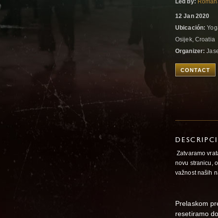
Led by:
Romana
12 Jan 2020
Ubicación:
Yoga
Osijek, Croatia
Organizer:
Jas
CONTACT
DESCRIPC
Zatvaramo vrat
novu stranicu, 
važnost naših n
Prelaskom pre
resetiramo do