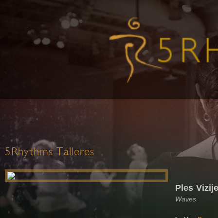
5Rhythms Talleres
Ples Vizij
Waves