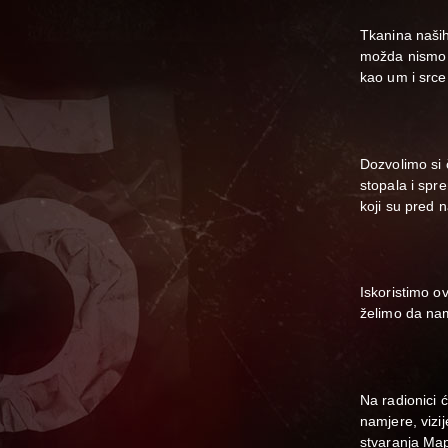
Tkanina naših
možda nismo jo
kao um i srce
Dozvolimo si č
stopala i spr
koji su pred 
Iskoristimo o
želimo da na
Na radionici 
namjere, vizi
stvaranja Ma