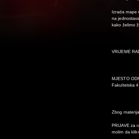
Izrada mape n
na jednostava
kako želimo ži
VRIJEME RADI
MJESTO ODRŽ
Fakultetska 
Zbog materijal
PRIJAVE za ra
molim da klik