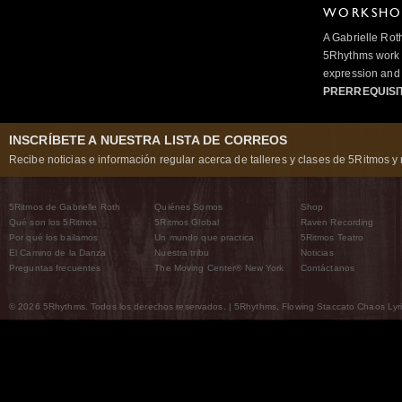
WORKSHOP
A Gabrielle Rot
5Rhythms work 
expression and 
PRERREQUISI
INSCRÍBETE A NUESTRA LISTA DE CORREOS
Recibe noticias e información regular acerca de talleres y clases de 5Ritmos y 
5Ritmos de Gabrielle Roth
Quiénes Somos
Shop
Qué son los 5Ritmos
5Ritmos Global
Raven Recording
Por qué los bailamos
Un mundo que practica
5Ritmos Teatro
El Camino de la Danza
Nuestra tribu
Noticias
Preguntas frecuentes
The Moving Center® New York
Contáctanos
© 2026 5Rhythms. Todos los derechos reservados. | 5Rhythms, Flowing Staccato Chaos Lyric