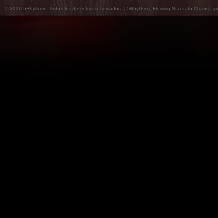
© 2026 5Rhythms. Todos los derechos reservados. | 5Rhythms, Flowing Staccato Chaos Lyric