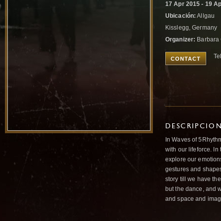
17 Apr 2015 - 19 A
Ubicación:
Allgau
Kisslegg, Germany
Organizer:
Barbara
Te
CONTACT
DESCRIPCIO
In Waves of 5Rhythms
with our lifeforce. 
explore our emotion
gestures and shapes.
story till we have th
but the dance, and 
and space and imagina