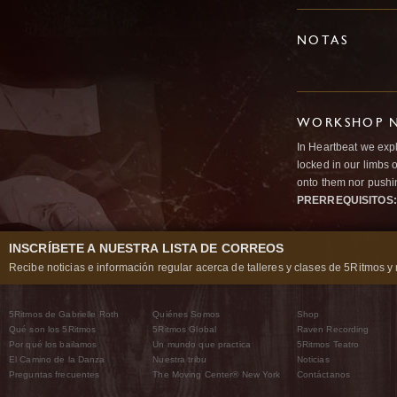
NOTAS
WORKSHOP N
In Heartbeat we expl
locked in our limbs 
onto them nor pushi
PRERREQUISITOS:
INSCRÍBETE A NUESTRA LISTA DE CORREOS
Recibe noticias e información regular acerca de talleres y clases de 5Ritmos y 
5Ritmos de Gabrielle Roth
Quiénes Somos
Shop
Qué son los 5Ritmos
5Ritmos Global
Raven Recording
Por qué los bailamos
Un mundo que practica
5Ritmos Teatro
El Camino de la Danza
Nuestra tribu
Noticias
Preguntas frecuentes
The Moving Center® New York
Contáctanos