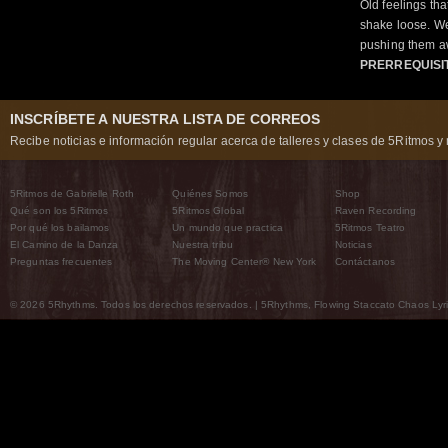
Old feelings tha
shake loose. We
pushing them a
PRERREQUISI
INSCRÍBETE A NUESTRA LISTA DE CORREOS
Recibe noticias e información regular acerca de talleres y clases de 5Ritmos y 
5Ritmos de Gabrielle Roth
Quiénes Somos
Shop
Qué son los 5Ritmos
5Ritmos Global
Raven Recording
Por qué los bailamos
Un mundo que practica
5Ritmos Teatro
El Camino de la Danza
Nuestra tribu
Noticias
Preguntas frecuentes
The Moving Center® New York
Contáctanos
© 2026 5Rhythms. Todos los derechos reservados. | 5Rhythms, Flowing Staccato Chaos Lyric