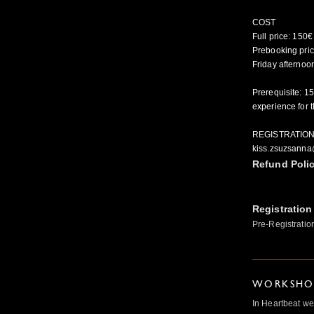
COST
Full price: 150€
Prebooking pric
Friday afternoo
Prerequisite: 1
experience for t
REGISTRATIO
kiss.zsuzsanna
Refund Poli
Registration
Pre-Registratio
WORKSHOP
In Heartbeat we