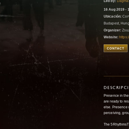
Led by:
Dagma
16 Aug 2019 - 
Ubicación:
Corv
Budapest, Hun
Organizer:
Zsuz
Website:
https
CONTACT
DESCRIPC
Presence in the
are ready to re
else. Presence 
perceiving, gro
The 5RhythmsTM 