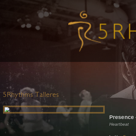
5Rhythms Talleres
Presence -
Heartbeat