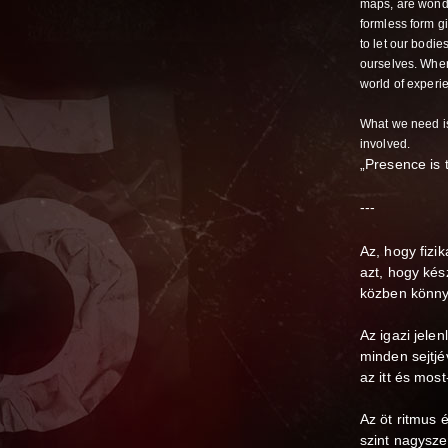
maps, are wonder
formless form g
to let our bodie
ourselves. When
world of experi
What we need is 
involved.
„Presence is t
---
Az, hogy fizi
azt, hogy kés
közben könny
Az igazi jele
minden sejtjé
az itt és mos
Az öt ritmus 
szint nagysze