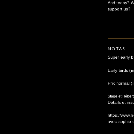
And today? Wh
support us?
NOTAS
Super early bi
Early birds (i
Prix normal (i
Stage et Héber
Détails et ins
https://www.
avec-sophie-d