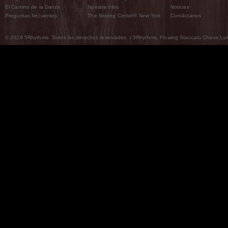
El Camino de la Danza
Nuestra tribu
Noticias
Preguntas frecuentes
The Moving Center® New York
Contáctanos
© 2026 5Rhythms. Todos los derechos reservados. | 5Rhythms, Flowing Staccato Chaos Lyric