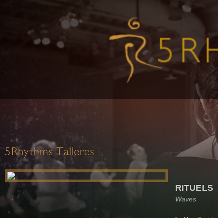
5Rhythms Talleres
RITUELS
Waves