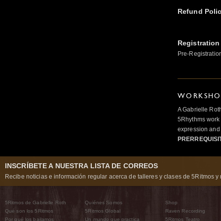
Refund Poli
Registration
Pre-Registratio
WORKSHOP
A Gabrielle Rot
5Rhythms work 
expression and 
PRERREQUISI
INSCRÍBETE A NUESTRA LISTA DE CORREOS
Recibe noticias e información regular acerca de talleres y clases de 5Ritmos y 
5Ritmos de Gabrielle Roth
Quiénes Somos
Shop
Qué son los 5Ritmos
5Ritmos Global
Raven Recording
Por qué los bailamos
Un mundo que practica
5Ritmos Teatro