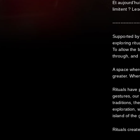
Et aujourd’hu
limitent ? Le
-----------------
Supported by
exploring rit
To allow the 
through, and 
A space where
greater. Wher
Rituals have 
gestures, our 
traditions, t
exploration, w
island of the
Rituals creat