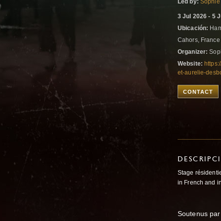
Led by:
Sophie
3 Jul 2026 - 5 
Ubicación:
Hame
Cahors, Franc
Organizer:
Soph
Website:
https
et-aurelie-desbo
CONTACT
DESCRIPC
Stage résidentie
in French and i
Soutenus par