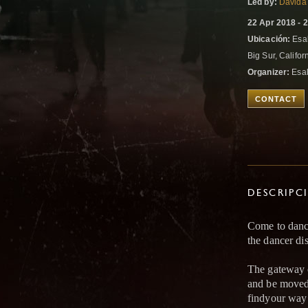
Led by:
Davida
22 Apr 2018 - 
Ubicación:
Esal
Big Sur, Califor
Organizer:
Esal
CONTACT
DESCRIPC
Come to danc
the dancer di
The gateway o
and be moved.
findyour way