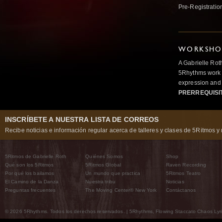
Pre-Registratio
WORKSHOP
A Gabrielle Rot
5Rhythms work 
expression and 
PRERREQUISI
INSCRÍBETE A NUESTRA LISTA DE CORREOS
Recibe noticias e información regular acerca de talleres y clases de 5Ritmos y 
5Ritmos de Gabrielle Roth
Quiénes Somos
Shop
Qué son los 5Ritmos
5Ritmos Global
Raven Recording
Por qué los bailamos
Un mundo que practica
5Ritmos Teatro
El Camino de la Danza
Nuestra tribu
Noticias
Preguntas frecuentes
The Moving Center® New York
Contáctanos
© 2026 5Rhythms. Todos los derechos reservados. | 5Rhythms, Flowing Staccato Chaos Lyric