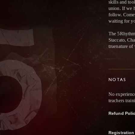
skills and too
union. If we 
follow. Come 
waiting for yo
The 5Rhythms
Staccato, Chao
truenature of
NOTAS
No experience
teachers train
Refund Poli
Registration