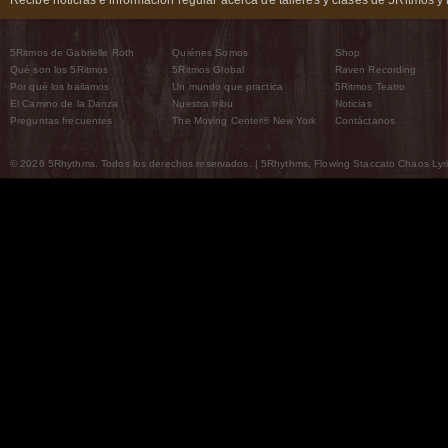
Recibe noticias e información regular acerca de talleres y clases de 5Ritmos y 
5Ritmos de Gabrielle Roth
Quiénes Somos
Shop
Qué son los 5Ritmos
5Ritmos Global
Raven Recording
Por qué los bailamos
Un mundo que practica
5Ritmos Teatro
El Camino de la Danza
Nuestra tribu
Noticias
Preguntas frecuentes
The Moving Center® New York
Contáctanos
© 2026 5Rhythms. Todos los derechos reservados. | 5Rhythms, Flowing Staccato Chaos Lyric