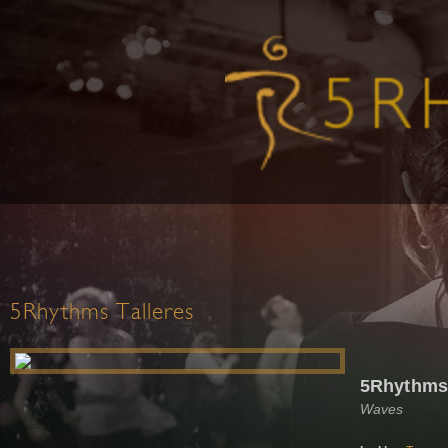
5Rhythms Talleres
5Rhythms#
Waves