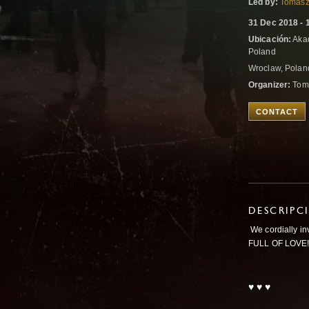
Led by:
Tomasz
31 Dec 2018 - 
Ubicación:
Akad
Poland
Wroclaw, Pola
Organizer:
Tom
CONTACT
DESCRIPC
We cordially in
FULL OF LOVE
♥ ♥ ♥