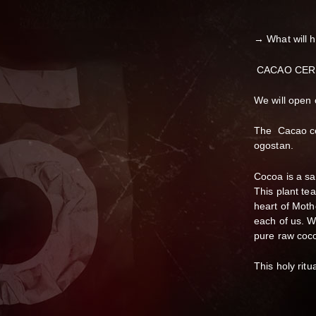
→ What will 
CACAO CE
We will open 
The Cacao cer
ogostan.
Cocoa is a s
This plant te
heart of Mothe
each of us. W
pure raw coc
This holy rit