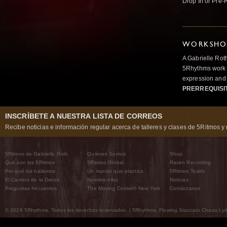
Drop In or Pre-
WORKSHOP
A Gabrielle Rot
5Rhythms work 
expression and 
PRERREQUISI
INSCRÍBETE A NUESTRA LISTA DE CORREOS
Recibe noticias e información regular acerca de talleres y clases de 5Ritmos y 
5Ritmos de Gabrielle Roth
Quiénes Somos
Shop
Qué son los 5Ritmos
5Ritmos Global
Raven Recording
Por qué los bailamos
Un mundo que practica
5Ritmos Teatro
El Camino de la Danza
Nuestra tribu
Noticias
Preguntas frecuentes
The Moving Center® New York
Contáctanos
© 2026 5Rhythms. Todos los derechos reservados. | 5Rhythms, Flowing Staccato Chaos Lyric