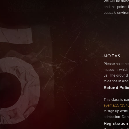
We will be danc
and this potent
but safe enviro
NOTAS
Please note the 
museum, which i
us. The ground i
to dance in and 
Refund Poli
This class is p
events/157257
to sign up write
admission: Don
Registration