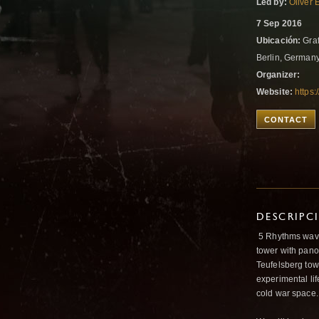
Led by:
Oliver 
7 Sep 2016
Ubicación:
Graf
Berlin, German
Organizer:
Website:
https
CONTACT
DESCRIPC
5 Rhythms wave
tower with panor
Teufelsberg tow
experimental lif
cold war space. 