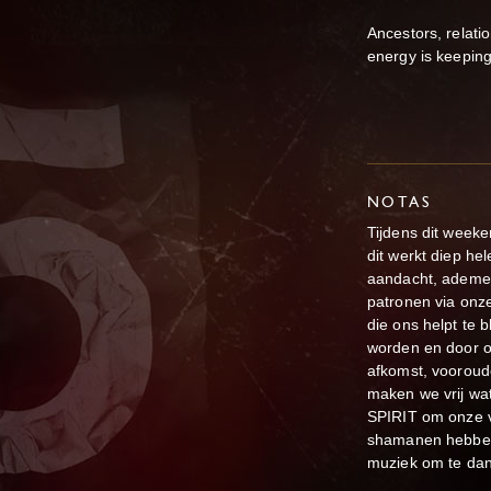
Ancestors, relati
energy is keeping
NOTAS
Tijdens dit week
dit werkt diep he
aandacht, ademen
patronen via onze
die ons helpt te 
worden en door 
afkomst, vooroud
maken we vrij wat
SPIRIT om onze ve
shamanen hebben 
muziek om te dan