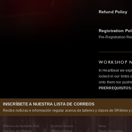
Refund Policy
Registration Pol
Pre-Registration Re
WORKSHOP N
In Heartbeat we expl
locked in our limbs 
onto them nor pushi
PRERREQUISITOS:
INSCRÍBETE A NUESTRA LISTA DE CORREOS
Recibe noticias e información regular acerca de talleres y clases de 5Ritmos y 
5Ritmos de Gabrielle Roth
Quiénes Somos
Shop
Qué son los 5Ritmos
5Ritmos Global
Raven Recording