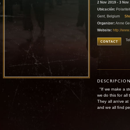
2 Nov 2019 - 3 Nov
Ubicación:
Polaritei
Gent, Belgium
Sh
Organizer:
Anne Ge
Website:
http://www
Te
CONTACT
DESCRIPCIO
“If we make a st
we do this for all
They all arrive a
and we all f
Thic