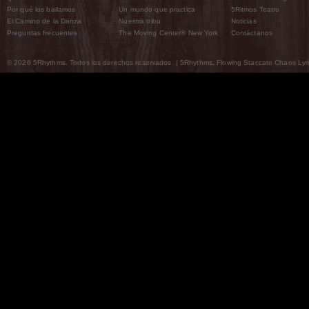
Por qué los bailamos
Un mundo que practica
5Ritmos Teatro
El Camino de la Danza
Nuestra tribu
Noticias
Preguntas frecuentes
The Moving Center® New York
Contáctanos
© 2026 5Rhythms. Todos los derechos reservados. | 5Rhythms, Flowing Staccato Chaos Lyric