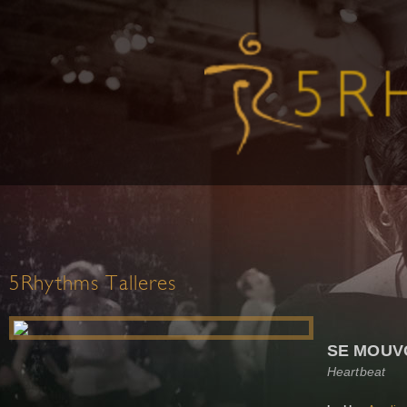
5Rhythms Talleres
SE MOUVO
Heartbeat