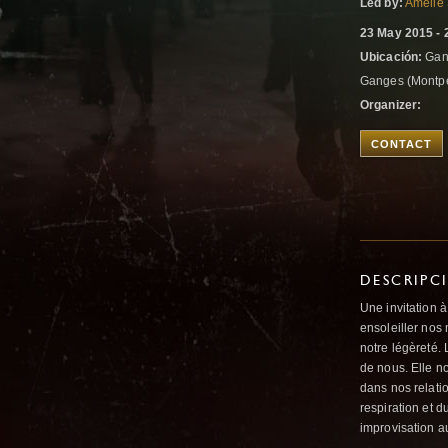
Led by:
Amelie
23 May 2015 - 
Ubicación:
Gan
Ganges (Montpel
Organizer:
CONTACT
DESCRIPC
Une invitation à 
ensoleiller nos 
notre légèreté. 
de nous. Elle no
dans nos relati
respiration et du
improvisation au