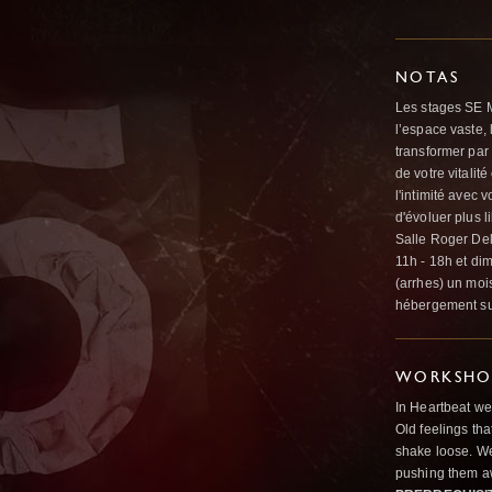
NOTAS
Les stages SE 
l’espace vaste,
transformer par
de votre vitalit
l'intimité avec 
d'évoluer plus l
Salle Roger Del
11h - 18h et di
(arrhes) un moi
hébergement sur
WORKSHOP
In Heartbeat we
Old feelings tha
shake loose. We
pushing them a