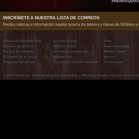
PRERREQUISI
INSCRÍBETE A NUESTRA LISTA DE CORREOS
Recibe noticias e información regular acerca de talleres y clases de 5Ritmos y 
5Ritmos de Gabrielle Roth
Quiénes Somos
Shop
Qué son los 5Ritmos
5Ritmos Global
Raven Recording
Por qué los bailamos
Un mundo que practica
5Ritmos Teatro
El Camino de la Danza
Nuestra tribu
Noticias
Preguntas frecuentes
The Moving Center® New York
Contáctanos
© 2026 5Rhythms. Todos los derechos reservados. | 5Rhythms, Flowing Staccato Chaos Lyric