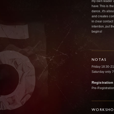
my own leader an
have.This is th
dance, it's abou
and creates con
in clear contac
intention, put t
begins!
NOTAS
Friday 18:30-2
Saturday only 7
Registration
Pre-Registratio
WORKSHOP