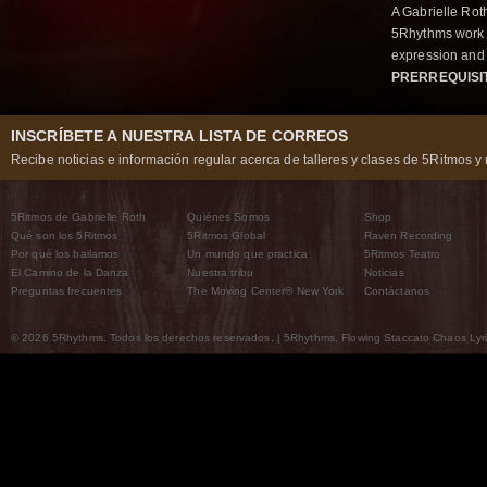
A Gabrielle Rot
5Rhythms work 
expression and 
PRERREQUISI
INSCRÍBETE A NUESTRA LISTA DE CORREOS
Recibe noticias e información regular acerca de talleres y clases de 5Ritmos y 
5Ritmos de Gabrielle Roth
Quiénes Somos
Shop
Qué son los 5Ritmos
5Ritmos Global
Raven Recording
Por qué los bailamos
Un mundo que practica
5Ritmos Teatro
El Camino de la Danza
Nuestra tribu
Noticias
Preguntas frecuentes
The Moving Center® New York
Contáctanos
© 2026 5Rhythms. Todos los derechos reservados. | 5Rhythms, Flowing Staccato Chaos Lyric