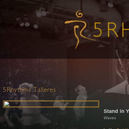
5Rhythms Talleres
Stand in 
Waves