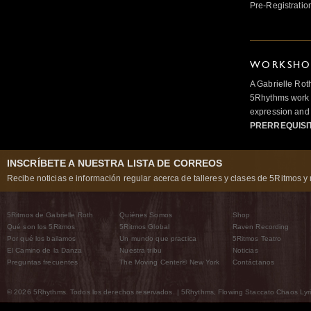
Pre-Registratio
WORKSHOP
A Gabrielle Rot
5Rhythms work 
expression and 
PRERREQUISI
INSCRÍBETE A NUESTRA LISTA DE CORREOS
Recibe noticias e información regular acerca de talleres y clases de 5Ritmos y 
5Ritmos de Gabrielle Roth
Quiénes Somos
Shop
Qué son los 5Ritmos
5Ritmos Global
Raven Recording
Por qué los bailamos
Un mundo que practica
5Ritmos Teatro
El Camino de la Danza
Nuestra tribu
Noticias
Preguntas frecuentes
The Moving Center® New York
Contáctanos
© 2026 5Rhythms. Todos los derechos reservados. | 5Rhythms, Flowing Staccato Chaos Lyric