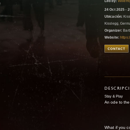
Led by:
Willemi
24 Oct 2025 - 
Ubicación:
Kiss
Kisslegg, Ger
Organizer:
Bar
Website:
https:
CONTACT
DESCRIPC
Stay & Play
An ode to the
What if you c