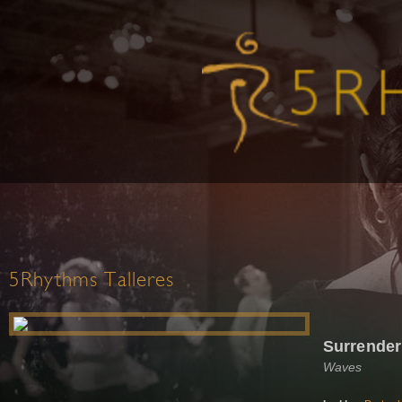
5Rhythms Talleres
Surrender
Waves