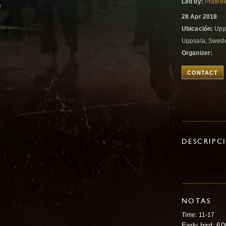
Led by:
Pratee
28 Apr 2018
Ubicación:
Upps
Uppsala, Swe
Organizer:
CONTACT
DESCRIPC
NOTAS
Time: 11-17
Early bird: 6