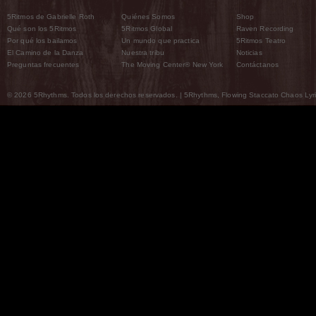
5Ritmos de Gabrielle Roth
Quiénes Somos
Shop
Qué son los 5Ritmos
5Ritmos Global
Raven Recording
Por qué los bailamos
Un mundo que practica
5Ritmos Teatro
El Camino de la Danza
Nuestra tribu
Noticias
Preguntas frecuentes
The Moving Center® New York
Contáctanos
© 2026 5Rhythms. Todos los derechos reservados. | 5Rhythms, Flowing Staccato Chaos Lyric