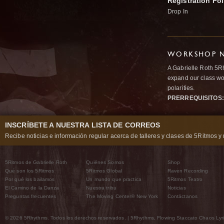
Registration Pol
Drop In
WORKSHOP N
A Gabrielle Roth 5R
expand our class wo
polarities.
PRERREQUISITOS:
INSCRÍBETE A NUESTRA LISTA DE CORREOS
Recibe noticias e información regular acerca de talleres y clases de 5Ritmos y 
5Ritmos de Gabrielle Roth
Quiénes Somos
Shop
Qué son los 5Ritmos
5Ritmos Global
Raven Recording
Por qué los bailamos
Un mundo que practica
5Ritmos Teatro
El Camino de la Danza
Nuestra tribu
Noticias
Preguntas frecuentes
The Moving Center® New York
Contáctanos
© 2026 5Rhythms. Todos los derechos reservados. | 5Rhythms, Flowing Staccato Chaos Lyric