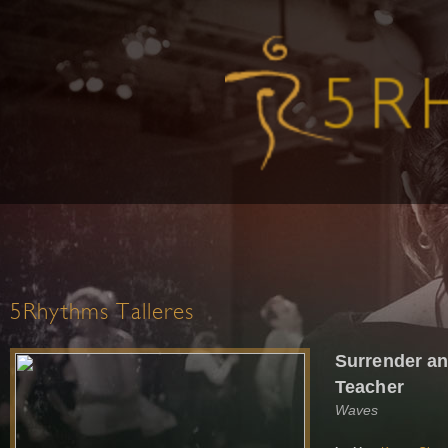
5Rhythms Talleres
Surrender a
Teacher
Waves