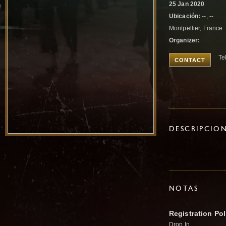
25 Jan 2020
Ubicación:
--, --
Montpellier, France
Organizer:
Te
CONTACT
DESCRIPCIO
NOTAS
Registration Pol
Drop In