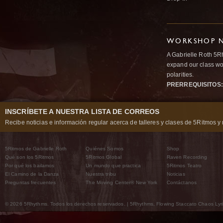
WORKSHOP N
A Gabrielle Roth 5R
expand our class wo
polarities.
PRERREQUISITOS:
INSCRÍBETE A NUESTRA LISTA DE CORREOS
Recibe noticias e información regular acerca de talleres y clases de 5Ritmos y 
5Ritmos de Gabrielle Roth
Quiénes Somos
Shop
Qué son los 5Ritmos
5Ritmos Global
Raven Recording
Por qué los bailamos
Un mundo que practica
5Ritmos Teatro
El Camino de la Danza
Nuestra tribu
Noticias
Preguntas frecuentes
The Moving Center® New York
Contáctanos
© 2026 5Rhythms. Todos los derechos reservados. | 5Rhythms, Flowing Staccato Chaos Lyric