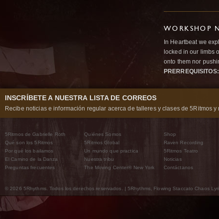
WORKSHOP N
In Heartbeat we expl
locked in our limbs 
onto them nor pushi
PRERREQUISITOS:
INSCRÍBETE A NUESTRA LISTA DE CORREOS
Recibe noticias e información regular acerca de talleres y clases de 5Ritmos y 
5Ritmos de Gabrielle Roth
Quiénes Somos
Shop
Qué son los 5Ritmos
5Ritmos Global
Raven Recording
Por qué los bailamos
Un mundo que practica
5Ritmos Teatro
El Camino de la Danza
Nuestra tribu
Noticias
Preguntas frecuentes
The Moving Center® New York
Contáctanos
© 2026 5Rhythms. Todos los derechos reservados. | 5Rhythms, Flowing Staccato Chaos Lyric