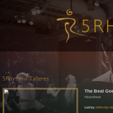
5Rhythms Talleres
The Beat Go
Heartbeat
Led by:
Willemijn d