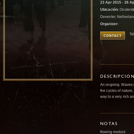
23 Apr 2015 - 26 A
Ubicación:
Oosterst
Deventer, Netherlan
Organizer:
Te
CONTACT
DESCRIPCIO
An ongoing. Waves o
the cycles of nature
way to a very rich 
NOTAS
flowing module