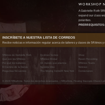
WORKSHOP N
A Gabrielle Roth 5R
expand our class wo
polarities.
PRERREQUISITOS:
INSCRÍBETE A NUESTRA LISTA DE CORREOS
Recibe noticias e información regular acerca de talleres y clases de 5Ritmos y 
5Ritmos de Gabrielle Roth
Quiénes Somos
Shop
Qué son los 5Ritmos
5Ritmos Global
Raven Recording
Por qué los bailamos
Un mundo que practica
5Ritmos Teatro
El Camino de la Danza
Nuestra tribu
Noticias
Preguntas frecuentes
The Moving Center® New York
Contáctanos
© 2026 5Rhythms. Todos los derechos reservados. | 5Rhythms, Flowing Staccato Chaos Lyric