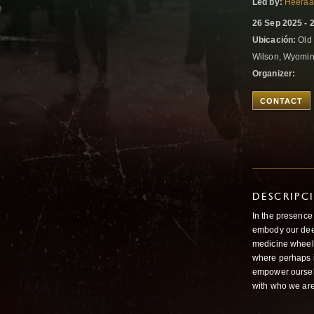
Led by:
Heeraa
26 Sep 2025 - 
Ubicación:
Old 
Wilson, Wyomin
Organizer:
CONTACT
DESCRIPC
In the presence
embody our dee
medicine wheel 
where perhaps i
empower ourselv
with who we are