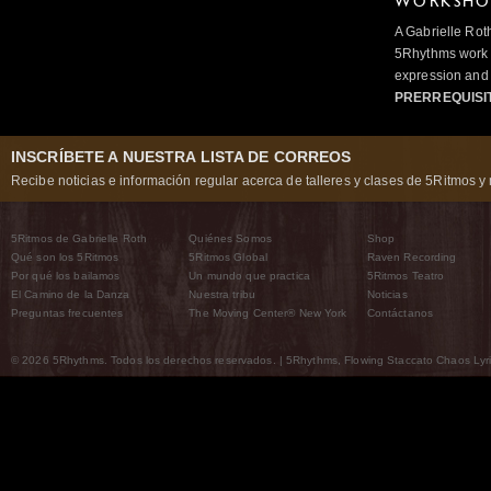
WORKSHOP
A Gabrielle Rot
5Rhythms work 
expression and 
PRERREQUISI
INSCRÍBETE A NUESTRA LISTA DE CORREOS
Recibe noticias e información regular acerca de talleres y clases de 5Ritmos y 
5Ritmos de Gabrielle Roth
Quiénes Somos
Shop
Qué son los 5Ritmos
5Ritmos Global
Raven Recording
Por qué los bailamos
Un mundo que practica
5Ritmos Teatro
El Camino de la Danza
Nuestra tribu
Noticias
Preguntas frecuentes
The Moving Center® New York
Contáctanos
© 2026 5Rhythms. Todos los derechos reservados. | 5Rhythms, Flowing Staccato Chaos Lyric