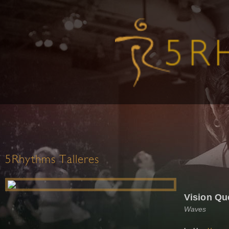
5Rhythms Talleres
Vision Qu
Waves