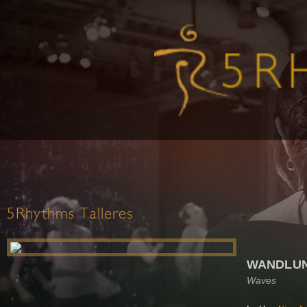
5Rhythms Talleres
WANDLU
Waves