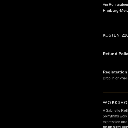
Am Rohrgraben
Freiburg-Me
KOSTEN: 220€
Refund Poli
Registration
Drop In or Pre-
WORKSHOP
A Gabrielle Rot
5Rhythms work 
expression and 
PRERREQUISI