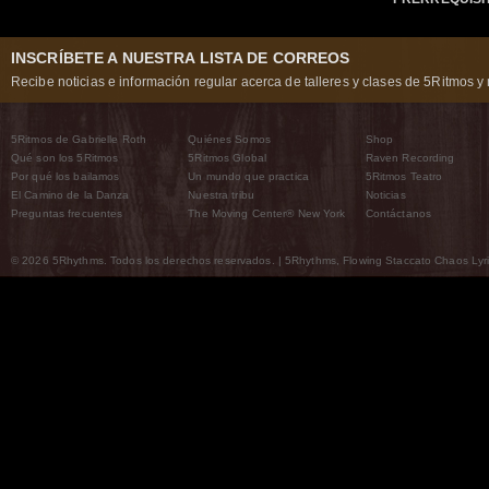
INSCRÍBETE A NUESTRA LISTA DE CORREOS
Recibe noticias e información regular acerca de talleres y clases de 5Ritmos y 
5Ritmos de Gabrielle Roth
Quiénes Somos
Shop
Qué son los 5Ritmos
5Ritmos Global
Raven Recording
Por qué los bailamos
Un mundo que practica
5Ritmos Teatro
El Camino de la Danza
Nuestra tribu
Noticias
Preguntas frecuentes
The Moving Center® New York
Contáctanos
© 2026 5Rhythms. Todos los derechos reservados. | 5Rhythms, Flowing Staccato Chaos Lyric