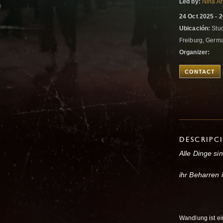
Led by:
Nina Ar
24 Oct 2025 - 
Ubicación:
Stud
Freiburg, Ger
Organizer:
CONTACT
DESCRIPC
Alle Dinge si
ihr Beharren 
Wandlung ist ei