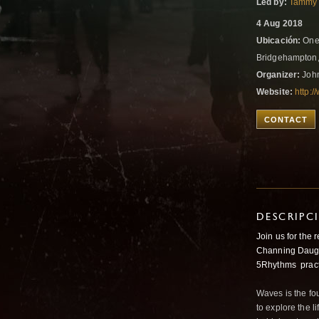
Led by:
Tammy 
4 Aug 2018
Ubicación:
One 
Bridgehampton,
Organizer:
John
Website:
http:
CONTACT
DESCRIPC
Join us for the
Channing Daugh
5Rhythms pract
Waves is the fo
to explore the 