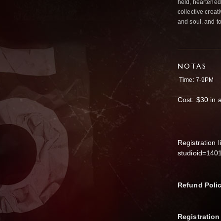
held, heartened
collective creat
and soul, and t
NOTAS
Time: 7-9PM
Cost: $30 in 
Registration 
studioid=14
Refund Poli
Registration