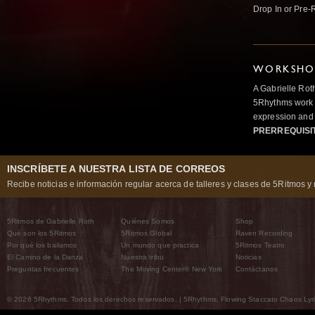
Drop In or Pre-
WORKSHOP
A Gabrielle Rot
5Rhythms work 
expression and 
PRERREQUISI
INSCRÍBETE A NUESTRA LISTA DE CORREOS
Recibe noticias e información regular acerca de talleres y clases de 5Ritmos y 
5Ritmos de Gabrielle Roth
Quiénes Somos
Shop
Qué son los 5Ritmos
5Ritmos Global
Raven Recording
Por qué los bailamos
Un mundo que practica
5Ritmos Teatro
El Camino de la Danza
Nuestra tribu
Noticias
Preguntas frecuentes
The Moving Center® New York
Contáctanos
© 2026 5Rhythms. Todos los derechos reservados. | 5Rhythms, Flowing Staccato Chaos Lyric