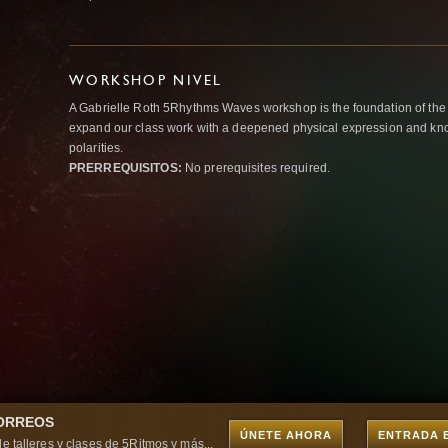
WORKSHOP NIVEL
A Gabrielle Roth 5Rhythms Waves workshop is the foundation of the
expand our class work with a deepened physical expression and kno
polarities.
PRERREQUISITOS:
No prerequisites required.
CORREOS
ÚNETE AHORA
ENTRADA 
e talleres y clases de 5Ritmos y más...