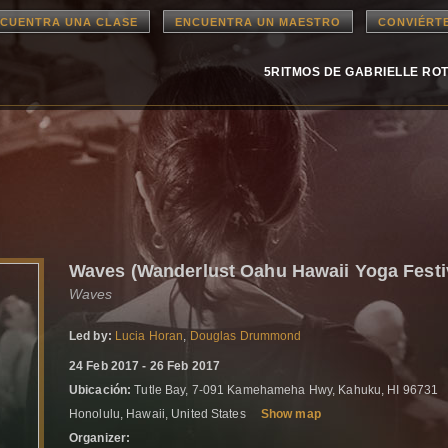
CUENTRA UNA CLASE
ENCUENTRA UN MAESTRO
CONVIÉRT
5RITMOS DE GABRIELLE RO
Waves (Wanderlust Oahu Hawaii Yoga Festi
Waves
Led by:
Lucia Horan
,
Douglas Drummond
24 Feb 2017 - 26 Feb 2017
Ubicación:
Tutle Bay, 7-091 Kamehameha Hwy, Kahuku, HI 96731
Honolulu, Hawaii, United States
Show map
Organizer: