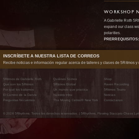
WORKSHOP N
A Gabrielle Roth 5R
expand our class wo
polarities.
PRERREQUISITOS:
INSCRÍBETE A NUESTRA LISTA DE CORREOS
Recibe noticias e información regular acerca de talleres y clases de 5Ritmos y 
5Ritmos de Gabrielle Roth
Quiénes Somos
Shop
Qué son los 5Ritmos
5Ritmos Global
Raven Recording
Por qué los bailamos
Un mundo que practica
5Ritmos Teatro
El Camino de la Danza
Nuestra tribu
Noticias
Preguntas frecuentes
The Moving Center® New York
Contáctanos
© 2026 5Rhythms. Todos los derechos reservados. | 5Rhythms, Flowing Staccato Chaos Lyric