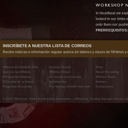
WORKSHOP N
In Heartbeat we expl
locked in our limbs 
onto them nor pushi
PRERREQUISITOS:
INSCRÍBETE A NUESTRA LISTA DE CORREOS
Recibe noticias e información regular acerca de talleres y clases de 5Ritmos y 
5Ritmos de Gabrielle Roth
Quiénes Somos
Shop
Qué son los 5Ritmos
5Ritmos Global
Raven Recording
Por qué los bailamos
Un mundo que practica
5Ritmos Teatro
El Camino de la Danza
Nuestra tribu
Noticias
Preguntas frecuentes
The Moving Center® New York
Contáctanos
© 2026 5Rhythms. Todos los derechos reservados. | 5Rhythms, Flowing Staccato Chaos Lyric