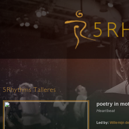
5Rhythms Talleres
poetry in mo
Heartbeat
Led by:
Willemijn d