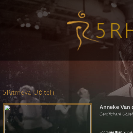
5Ritmova Učitelji
Anneke Van 
Certificirani Učit
For more than 20 yea