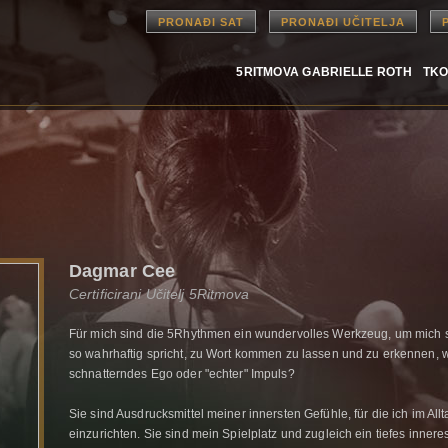
PRONAĐI SAT
PRONAĐI UČITELJA
5RITMOVA GABRIELLE ROTH
TKO
Dagmar Cee
Certificirani Učitelj 5Ritmova
Für mich sind die 5Rhythmen ein wundervolles Werkzeug, um mich s
so wahrhaftig spricht, zu Wort kommen zu lassen und zu erkennen, 
schnatterndes Ego oder "echter" Impuls?
Sie sind Ausdrucksmittel meiner innersten Gefühle, für die ich im A
einzurichten. Sie sind mein Spielplatz und zugleich ein tiefes inneres