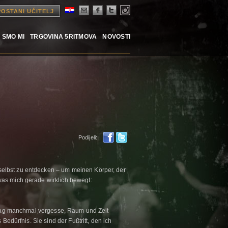
POSTANI UČITELJ
 SMO MI
TRGOVINA 5RITMOVA
NOVOSTI
Podijeli:
elbst zu entdecken – um meinen Körper, der
was mich gerade wirklich bewegt:
lltag manchmal vergesse, Raum und Zeit
 Bedürfnis. Sie sind der Fußtritt, den ich