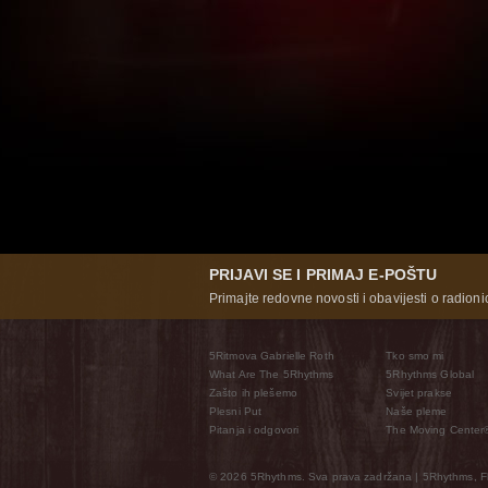
PRIJAVI SE I PRIMAJ E-POŠTU
Primajte redovne novosti i obavijesti o radioni
5Ritmova Gabrielle Roth
Tko smo mi
What Are The 5Rhythms
5Rhythms Global
Zašto ih plešemo
Svijet prakse
Plesni Put
Naše pleme
Pitanja i odgovori
The Moving Center
© 2026 5Rhythms. Sva prava zadržana | 5Rhythms, Flo