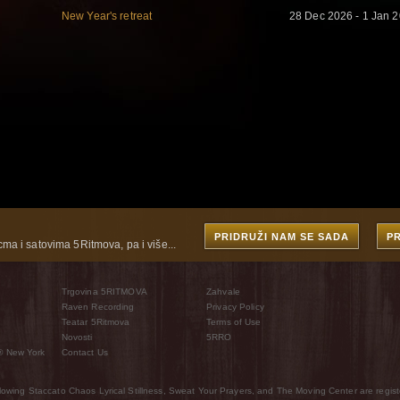
New Year's retreat
28 Dec 2026 - 1 Jan 
PRIDRUŽI NAM SE SADA
P
cma i satovima 5Ritmova, pa i više...
Trgovina 5RITMOVA
Zahvale
Raven Recording
Privacy Policy
Teatar 5Ritmova
Terms of Use
Novosti
5RRO
® New York
Contact Us
wing Staccato Chaos Lyrical Stillness, Sweat Your Prayers, and The Moving Center are regist