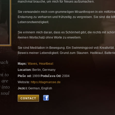
manchmal brauche, um mich für Neues aufzumachen.
Sie verwandeln mich vom grummeligen Misanthropen in ein mitfühl
Erstarrung zu verharren und frühzeitig zu vergreisen. Sie sind die bit
Lebensnotwendigkeit.
Sie erinnern mich daran, dass es Schönheit gibt, die nichts mit schö
meinen Wortschatz ohne Worte zu erweitern.
Sie sind Meditation in Bewegung. Ein Swimmingpool voll Kreativität
Beweis meiner Lebendigkeit. Grund zum Staunen. Heilkraut. Batterie
each
Maps:
Waves
,
Heartbeat
Location:
Berlin, Germany
nt to
Pleše od:
1999
Podučava Od:
2004
u are
Website:
https://dagmarcee.de
 into
Jezici:
German, English
 soul
CONTACT