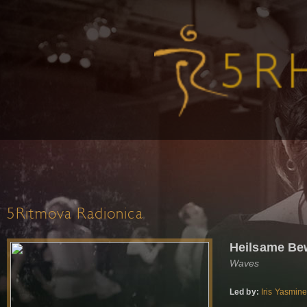
5Ritmova Radionica
Heilsame B
Waves
Led by:
Iris Yasmin