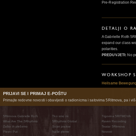
Pre-Registration Re
DETALJI O R
A Gabrielle Roth 5R
expand our class wo
polarities.
PREDUVJETI:
No pr
WORKSHOP S
Heilsame Bewegun
PRIJAVI SE I PRIMAJ E-POŠTU
Primajte redovne novosti i obavijesti o radionicma i satovima 5Ritmova, pa i više
5Ritmova Gabrielle Roth
Tko smo mi
Trgovina 5RITMOVA
What Are The 5Rhythms
5Rhythms Global
Raven Recording
Zašto ih plešemo
Svijet prakse
Teatar 5Ritmova
Plesni Put
Naše pleme
Novosti