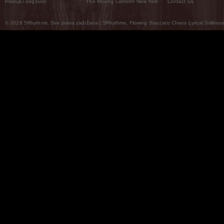
Pitanja i odgovori
The Moving Center® New York
Contact Us
© 2026 5Rhythms. Sva prava zadržana | 5Rhythms, Flowing Staccato Chaos Lyrical Stillness