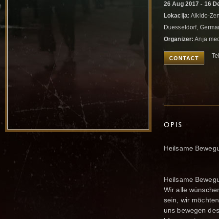
26 Aug 2017 - 16 D
Lokacija:
Aikido-Zen
Duesseldorf, Germ
Organizer:
Anja mec
Te
CONTACT
OPIS
Heilsame Bewegu
Heilsame Beweg
Wir alle wünsche
sein, wir möchte
uns bewegen dest