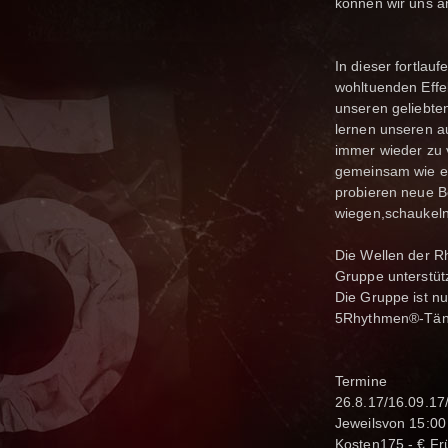
können wir uns a
In dieser fortla
wohltuenden Effe
unseren geliebte
lernen unseren au
immer wieder zu 
gemeinsam wie es
probieren neue B
wiegen,schaukeln
Die Wellen der R
Gruppe unterstüt
Die Gruppe ist nu
5Rhythmen®-Tänz
Termine
26.8.17/16.09.17
Jeweilsvon 15:00
Kosten175,- € Fr