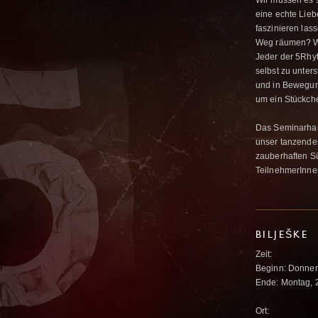
Wir müssen es 
eine echte Lie
faszinieren las
Weg räumen? W
Jeder der 5Rhyt
selbst zu unte
und in Bewegung
um ein Stückche
Das Seminarhaus
unser tanzendes
zauberhaften Sü
TeilnehmerInne
BILJEŠKE
Zeit:
Beginn: Donners
Ende: Montag, 
Ort: