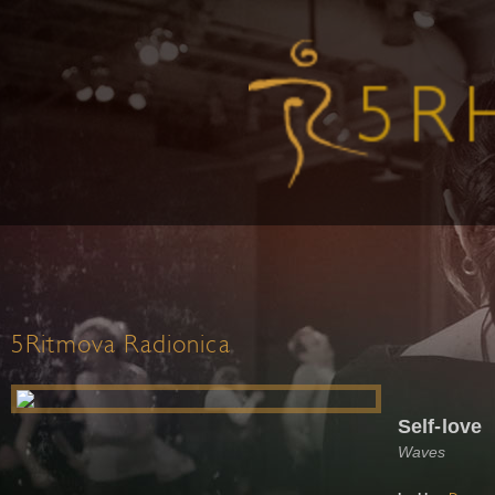
5Ritmova Radionica
Self-love
Waves