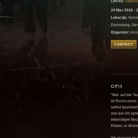
Led by:
Dagma
24 Mar 2016 - 
Lokacija:
Semin
Dachsberg, Ge
Organizer:
Ann
CONTACT
OPIS
“Wer auf der Su
im Ruhm eines a
selbst faszinier
von der ich spr
lebendigen Bezi
Körper, in deine