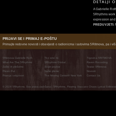
DETALJI 
A Gabrielle Rot
5Rhythms work 
expression and 
PREDUVJETI:
N
PRIJAVI SE I PRIMAJ E-POŠTU
Primajte redovne novosti i obavijesti o radionicma i satovima 5Ritmova, pa i više
5Ritmova Gabrielle Roth
Tko smo mi
Trgovina 5RITMOVA
What Are The 5Rhythms
5Rhythms Global
Raven Recording
Zašto ih plešemo
Svijet prakse
Teatar 5Ritmova
Plesni Put
Naše pleme
Novosti
Pitanja i odgovori
The Moving Center® New York
Contact Us
© 2026 5Rhythms. Sva prava zadržana | 5Rhythms, Flowing Staccato Chaos Lyrical Stillness