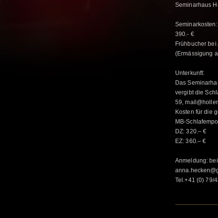
Seminarhaus Ho
Seminarkosten:
390.- €
Frühbucher bei
(Ermässigung a
Unterkunft:
Das Seminarhau
vergibt die Sch
59, mail@holle
Kosten für die 
MB-Schlafempor
DZ: 320.– €
EZ: 360.– €
Anmeldung: bei
anna.hecken@g
Tel.+41 (0) 79/