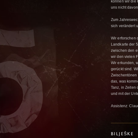
können wir die 
uns nicht davon
Zum Jahreswech
sich verändert 
Wir erforschen
Landkarte der 
zwischen den e
wir den vielen 
Wir erkunden, w
gerückt sind. W
Zwischentönen z
das, was kommen
Tanz, in Zeiten 
und mit der Unt
Assistenz: Clau
BILJEŠKE