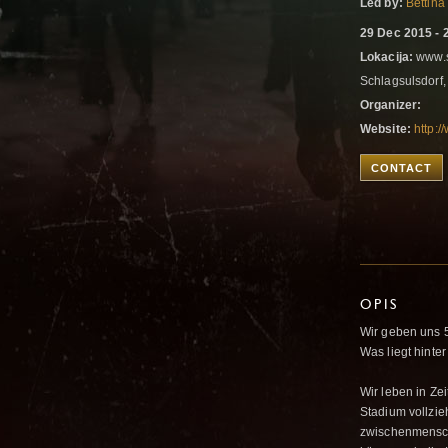
Led by:
Bettina
29 Dec 2015 - 
Lokacija:
www.s
Schlagsulsdorf
Organizer:
Website:
http:/
CONTACT
OPIS
Wir geben uns 5
Was liegt hinte
Wir leben in Ze
Stadium vollzie
zwischenmenschl