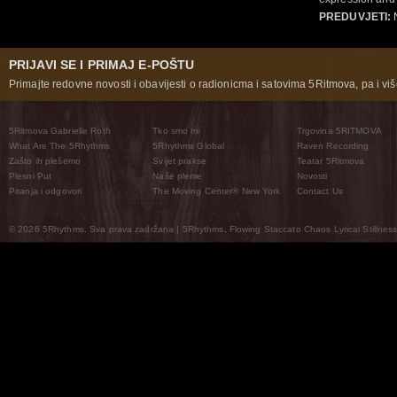
PREDUVJETI:
N
PRIJAVI SE I PRIMAJ E-POŠTU
Primajte redovne novosti i obavijesti o radionicma i satovima 5Ritmova, pa i više
5Ritmova Gabrielle Roth
Tko smo mi
Trgovina 5RITMOVA
What Are The 5Rhythms
5Rhythms Global
Raven Recording
Zašto ih plešemo
Svijet prakse
Teatar 5Ritmova
Plesni Put
Naše pleme
Novosti
Pitanja i odgovori
The Moving Center® New York
Contact Us
© 2026 5Rhythms. Sva prava zadržana | 5Rhythms, Flowing Staccato Chaos Lyrical Stillness