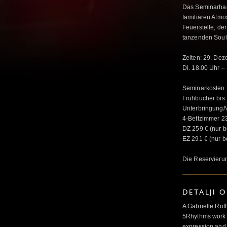
Das Seminarhaus
familiären Atmo
Feuerstelle, d
tanzenden Soul
Zeiten: 29. Dez
Di. 18.00 Uhr –
Seminarkosten:
Frühbucher bis 
Unterbringung/
4-Bettzimmer 2
DZ 259 € (nur 
EZ 291 € (nur 
Die Reservierun
DETALJI 
A Gabrielle Rot
5Rhythms work 
expression and 