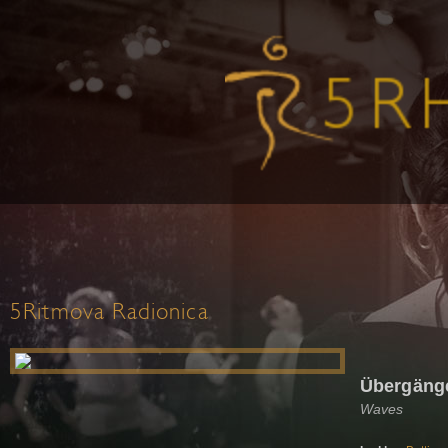
5Ritmova Radionica
Übergänge
Waves