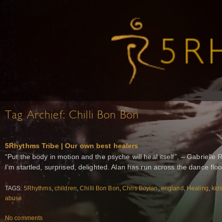
Tag Archief:
Chilli Bon Bon
5Rhythms Tribe | Our own best healers
“Put the body in motion and the psyche will heal itself”. – Gabrielle
I’m startled, surprised, delighted. Alan has run across the dance flo
TAGS:
5Rhythms
,
children
,
Chilli Bon Bon
,
Chris Boylan
,
england
,
Healing
,
kid
abuse
No comments