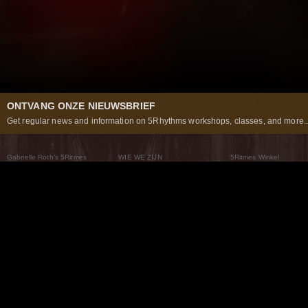
ONTVANG ONZE NIEUWSBRIEF
Get regular news and information on 5Rhythms workshops, classes, and more..
Gabrielle Roth’s 5Ritmes
WIE WE ZIJN
5Ritmes Winkel
Wat Zijn De 5Ritmes
5Rhythms Global
Raven Recording
Waarom we ze dansen
Een wereld aan mogelijkheden
5Rhythms Theater
De dans als weg
Onze Tribe
Nieuws
FAQs
Het Moving Center® New York
Neem contact met ons 
© 2026 5Rhythms. All Rights Reserved | 5Rhythms, Flowing Staccato Chaos Lyrical Stillness