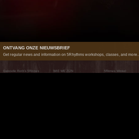
ONTVANG ONZE NIEUWSBRIEF
Get regular news and information on 5Rhythms workshops, classes, and more..
Gabrielle Roth’s 5Ritmes
WIE WE ZIJN
5Ritmes Winkel
Wat Zijn De 5Ritmes
5Rhythms Global
Raven Recording
Waarom we ze dansen
Een wereld aan mogelijkheden
5Rhythms Theater
De dans als weg
Onze Tribe
Nieuws
FAQs
Het Moving Center® New York
Neem contact met ons 
© 2026 5Rhythms. All Rights Reserved | 5Rhythms, Flowing Staccato Chaos Lyrical Stillness