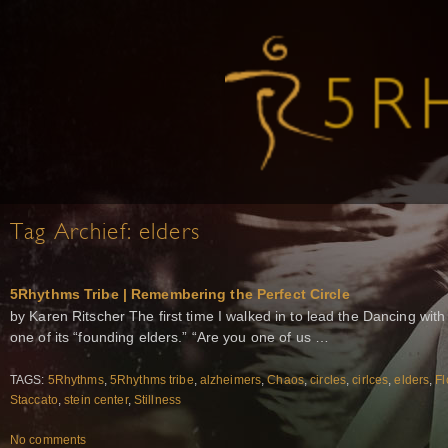
Tag Archief:
elders
5Rhythms Tribe | Remembering the Perfect Circle
by Karen Ritscher The first time I walked in to lead the Dancing wit
one of its “founding elders.” “Are you one of us …
TAGS:
5Rhythms
,
5Rhythms tribe
,
alzheimers
,
Chaos
,
circles
,
cirlces
,
elders
,
Fl
Staccato
,
stein center
,
Stillness
No comments