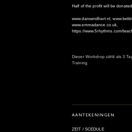
Half of the profit will be donat
www.dansendhart.nl, www.betti
www.emmadance.co.uk,
https://www.5rhythms.com/teac
Dieser Workshop zählt als 3 T
Training.
AANTEKENINGEN
ZEIT / SCEDULE