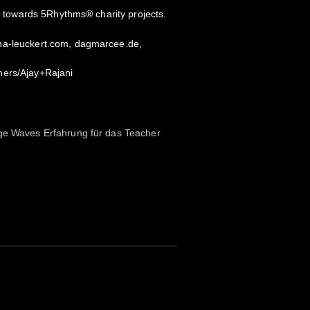
ed towards 5Rhythms® charity projects.
na-leuckert.com, dagmarcee.de,
hers/Ajay+Rajani
age Waves Erfahrung für das Teacher