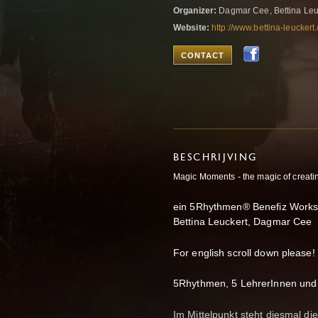
Organizer:
Dagmar Cee, Bettina Leu
Website:
http://www.bettina-leucke
CONTACT
BESCHRIJVING
Magic Moments - the magic of creati
ein 5Rhythmen® Benefiz Worksh
Bettina Leuckert, Dagmar Cee
For english scroll down please!
5Rhythmen, 5 LehrerInnen und
Im Mittelpunkt steht diesmal die