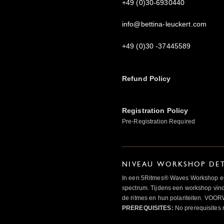
+49 (0)30-6930440
info@bettina-leuckert.com
+49 (0)30 -37445589
Refund Policy
Registration Policy
Pre-Registration Required
NIVEAU WORKSHOP DET
In een 5Ritmes® Waves Workshop erv
spectrum. Tijdens een workshop vindt
de ritmes en hun polariteiten. 
PREREQUISITES:
No prerequisites 