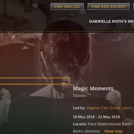
VIND EEN LES
VIND EEN DOCENT
GABRIELLE ROTH’S 5R
Magic Moments
Waves
Led by:
Dagmar Cee
,
Emma Leech
,
18 May 2018 - 21 May 2018
Locatie:
Freie Waldorfschule Berlin -
Berlin, Germany
Show map