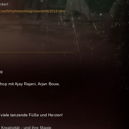
ckert
rt.com/5rhythmen/magicmoments2018.html
ng
op mit Ajay Rajani, Arjan Bouw,
 viele tanzende Füße und Herzen!
 Kreativität - und ihre Magie.