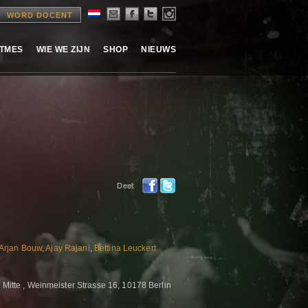
WORD DOCENT
ITMES
WIE WE ZIJN
SHOP
NIEUWS
Deel:
Arjan Bouw
,
Ajay Rajani
,
Bettina Leuckert
 Mitte , Weinmeister Strasse 16, 10178 Berlin