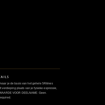
AILS
aar je de basis van het gehele 5Ritmes
 verdieping plaats van je fysieke expressie,
VOORWAARDE VOOR DEELNAME: Geen.
required.