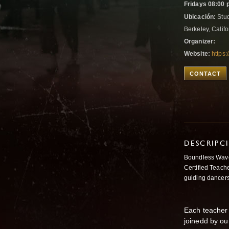
Fridays 08:00 
Ubicación:
Stud
Berkeley, Califo
Organizer:
Website:
https
CONTACT
DESCRIPC
Boundless Waves
Certified Teach
guiding dancers
Each teacher 
joinedd by ou