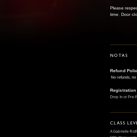
Please respec
time. Door cl
NOTAS
Refund Poli
No refunds, no 
Registration
Drop In or Pre-
CLASS LEV
A Gabrielle Rot