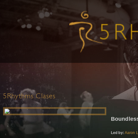
5Rhythms Clases
Boundless
Led by:
Aaron L