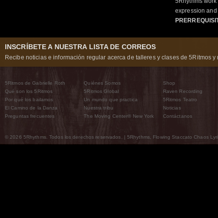
5Rhythms work 
expression and 
PRERREQUISI
INSCRÍBETE A NUESTRA LISTA DE CORREOS
Recibe noticias e información regular acerca de talleres y clases de 5Ritmos y 
5Ritmos de Gabrielle Roth
Quiénes Somos
Shop
Qué son los 5Ritmos
5Ritmos Global
Raven Recording
Por qué los bailamos
Un mundo que practica
5Ritmos Teatro
El Camino de la Danza
Nuestra tribu
Noticias
Preguntas frecuentes
The Moving Center® New York
Contáctanos
© 2026 5Rhythms. Todos los derechos reservados. | 5Rhythms, Flowing Staccato Chaos Lyric