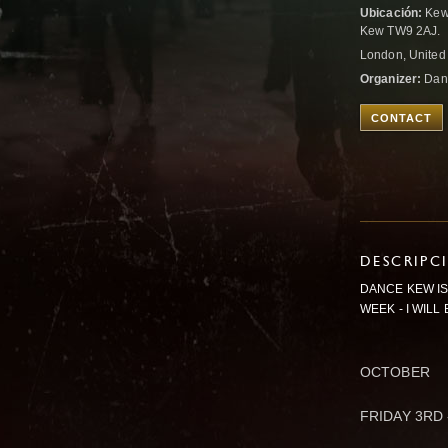
Ubicación:
Kew 
Kew TW9 2AJ.
London, Unite
Organizer:
Dani
CONTACT
DESCRIPC
DANCE KEW IS
WEEK - I WIL
OCTOBER
FRIDAY 3RD 