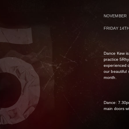
NOVEMBER
FRIDAY 14TH
Dance Kew is
practice 5Rh
experienced d
our beautiful 
month.
Dance: 7.30p
main doors wi