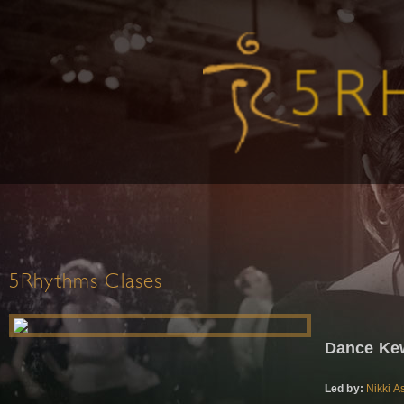
5Rhythms Clases
Dance Ke
Led by:
Nikki A