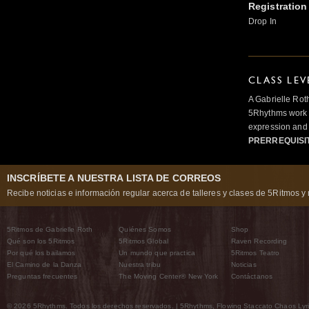
Registration
Drop In
CLASS LEV
A Gabrielle Rot
5Rhythms work 
expression and 
PRERREQUISI
INSCRÍBETE A NUESTRA LISTA DE CORREOS
Recibe noticias e información regular acerca de talleres y clases de 5Ritmos y 
5Ritmos de Gabrielle Roth
Quiénes Somos
Shop
Qué son los 5Ritmos
5Ritmos Global
Raven Recording
Por qué los bailamos
Un mundo que practica
5Ritmos Teatro
El Camino de la Danza
Nuestra tribu
Noticias
Preguntas frecuentes
The Moving Center® New York
Contáctanos
© 2026 5Rhythms. Todos los derechos reservados. | 5Rhythms, Flowing Staccato Chaos Lyric