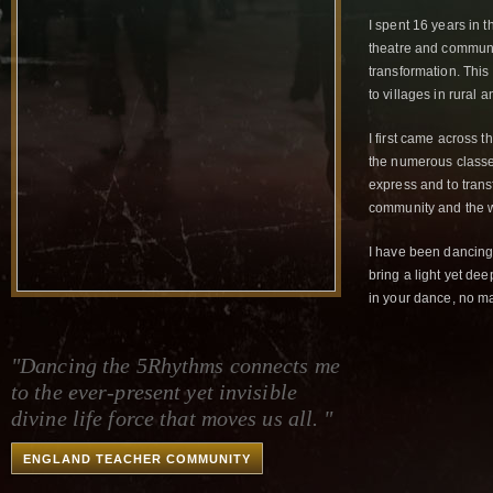
I spent 16 years in t
theatre and communi
transformation. This
to villages in rural
I first came across 
the numerous classes
express and to trans
community and the w
I have been dancing 
bring a light yet de
in your dance, no ma
"Dancing the 5Rhythms connects me
to the ever-present yet invisible
divine life force that moves us all. "
ENGLAND TEACHER COMMUNITY