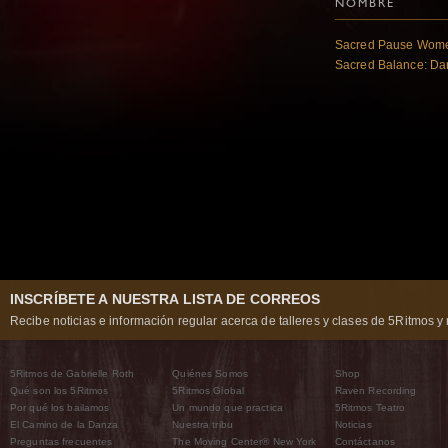
NOMBRE
Sacred Pause Wome
Sacred Balance: Dar
INSCRÍBETE A NUESTRA LISTA DE CORREOS
Recibe noticias e información regular acerca de talleres y clases de 5Ritmos y 
5Ritmos de Gabrielle Roth
Quiénes Somos
Shop
Qué son los 5Ritmos
5Ritmos Global
Raven Recording
Por qué los bailamos
Un mundo que practica
5Ritmos Teatro
El Camino de la Danza
Nuestra tribu
Noticias
Preguntas frecuentes
The Moving Center® New York
Contáctanos