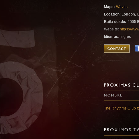
Maps:
Waves
Location:
London, U
Baila desde:
2005
Website:
https://ww
Idiomas:
Ingles
CONTACT
PRÓXIMAS CL
NOMBRE
The Rhythms Club fo
PRÓXIMOS TA