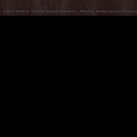
© 2026 5Rhythms. Todos los derechos reservados. | 5Rhythms, Flowing Staccato Chaos Lyric