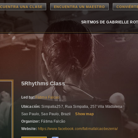
CUENTRA UNA CLASE
ENCUENTRA UN MAESTRO
CONVIÉRT
5RITMOS DE GABRIELLE RO
5Rhythms Class
Led by:
Fátima Falcao
Ubicación:
Simpatia257, Rua Simpatia, 257 Vila Madalena
Sao Paulo, Sao Paulo, Brazil
Show map
Organizer:
Fátima Falcão
Website:
https://www.facebook.com/fatimafalcaobezerra/