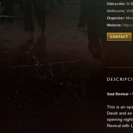
Ubicación:
St B
Melbourne, Vict
Organizer:
Mov
Website:
https
CONTACT
DESCRIPC
Soul Revival ~
This is an op
David and an 
opening night
Revival with 