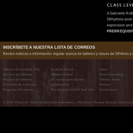
CLASS LEV
A Gabrielle Rot
5Rhythms work 
expression and 
PRERREQUISI
INSCRÍBETE A NUESTRA LISTA DE CORREOS
Recibe noticias e información regular acerca de talleres y clases de 5Ritmos y 
5Ritmos de Gabrielle Roth
Quiénes Somos
Shop
Qué son los 5Ritmos
5Ritmos Global
Raven Recording
Por qué los bailamos
Un mundo que practica
5Ritmos Teatro
El Camino de la Danza
Nuestra tribu
Noticias
Preguntas frecuentes
The Moving Center® New York
Contáctanos
© 2026 5Rhythms. Todos los derechos reservados. | 5Rhythms, Flowing Staccato Chaos Lyric