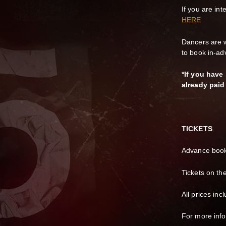
If you are in
HERE
Dancers are w
to book in-ad
*If you hav
already paid 
TICKETS
Advance book
Tickets on th
All prices in
For more inf