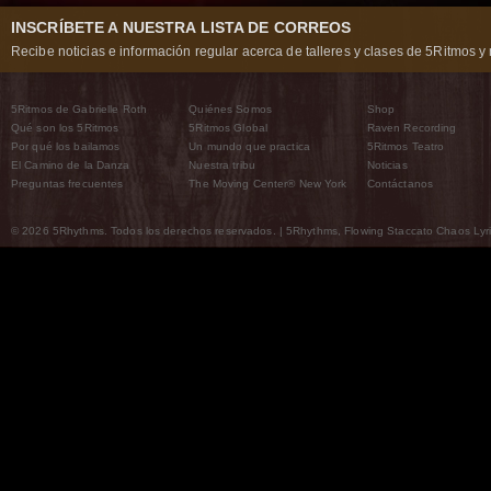
INSCRÍBETE A NUESTRA LISTA DE CORREOS
Recibe noticias e información regular acerca de talleres y clases de 5Ritmos y 
5Ritmos de Gabrielle Roth
Quiénes Somos
Shop
Qué son los 5Ritmos
5Ritmos Global
Raven Recording
Por qué los bailamos
Un mundo que practica
5Ritmos Teatro
El Camino de la Danza
Nuestra tribu
Noticias
Preguntas frecuentes
The Moving Center® New York
Contáctanos
© 2026 5Rhythms. Todos los derechos reservados. | 5Rhythms, Flowing Staccato Chaos Lyric