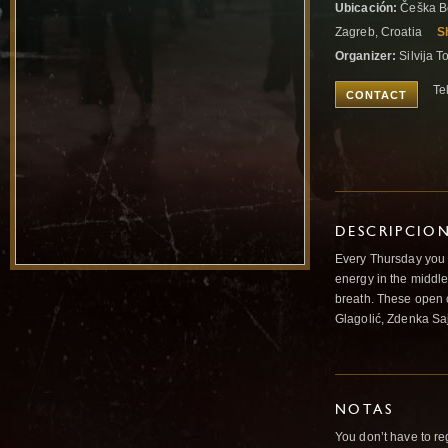
Ubicación:
Češka Be
Zagreb, Croatia
S
Organizer:
Silvija T
Te
CONTACT
DESCRIPCIO
Every Thursday you a
energy in the middle
breath. These open c
Glagolić, Zdenka Saj
NOTAS
You don’t have to reg