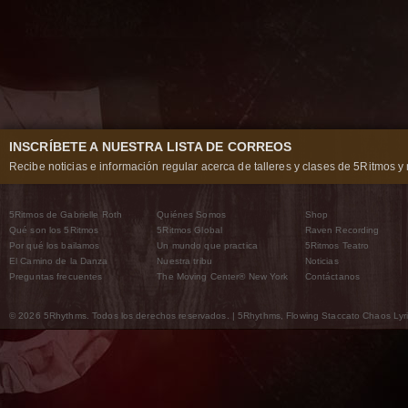
INSCRÍBETE A NUESTRA LISTA DE CORREOS
Recibe noticias e información regular acerca de talleres y clases de 5Ritmos y 
5Ritmos de Gabrielle Roth
Quiénes Somos
Shop
Qué son los 5Ritmos
5Ritmos Global
Raven Recording
Por qué los bailamos
Un mundo que practica
5Ritmos Teatro
El Camino de la Danza
Nuestra tribu
Noticias
Preguntas frecuentes
The Moving Center® New York
Contáctanos
© 2026 5Rhythms. Todos los derechos reservados. | 5Rhythms, Flowing Staccato Chaos Lyric