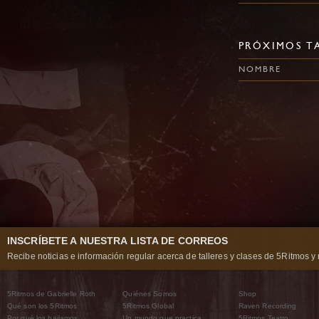
PRÓXIMOS TA
NOMBRE
INSCRÍBETE A NUESTRA LISTA DE CORREOS
Recibe noticias e información regular acerca de talleres y clases de 5Ritmos y 
5Ritmos de Gabrielle Roth
Quiénes Somos
Shop
Qué son los 5Ritmos
5Ritmos Global
Raven Recording
Por qué los bailamos
Un mundo que practica
5Ritmos Teatro