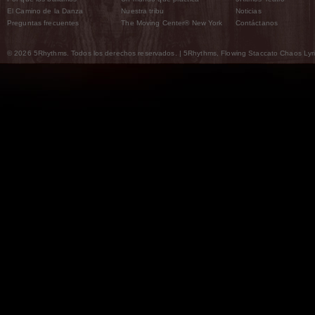
El Camino de la Danza
Nuestra tribu
Noticias
Preguntas frecuentes
The Moving Center® New York
Contáctanos
© 2026 5Rhythms. Todos los derechos reservados. | 5Rhythms, Flowing Staccato Chaos Lyric