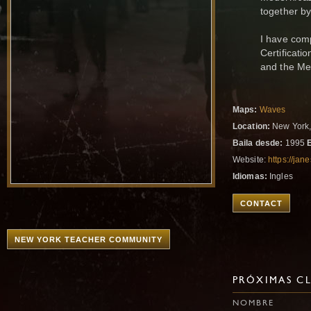
together b
I have com
Certificati
and the Me
Maps:
Waves
Location:
New York,
Baila desde:
1995
Website:
https://ja
Idiomas:
Ingles
CONTACT
NEW YORK TEACHER COMMUNITY
PRÓXIMAS CL
NOMBRE