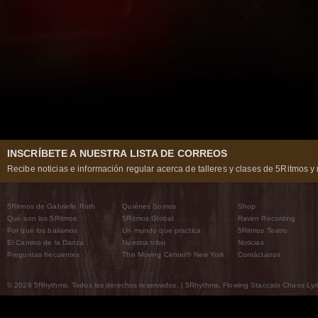
INSCRÍBETE A NUESTRA LISTA DE CORREOS
Recibe noticias e información regular acerca de talleres y clases de 5Ritmos y 
5Ritmos de Gabrielle Roth
Quiénes Somos
Shop
Qué son los 5Ritmos
5Ritmos Global
Raven Recording
Por qué los bailamos
Un mundo que practica
5Ritmos Teatro
El Camino de la Danza
Nuestra tribu
Noticias
Preguntas frecuentes
The Moving Center® New York
Contáctanos
© 2026 5Rhythms. Todos los derechos reservados. | 5Rhythms, Flowing Staccato Chaos Lyric