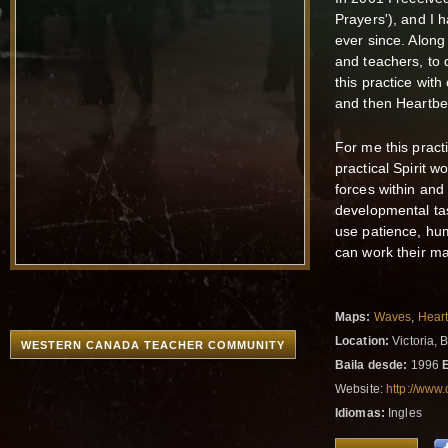
Prayers'), and I
ever since. Along
and teachers, to 
this practice wi
and then Heartbe
For me this pract
practical Spirit 
forces within and
developmental tas
use patience, hum
can work their ma
Maps:
Waves
,
Hear
Location:
Victoria, 
WESTERN CANADA TEACHER COMMUNITY
Baila desde:
1996
Website:
http://www
Idiomas:
Ingles