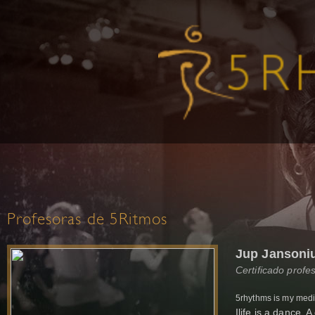
Profesoras de 5Ritmos
Jup Jansoni
Certificado profe
5rhythms is my medic
Ilife is a dance. 