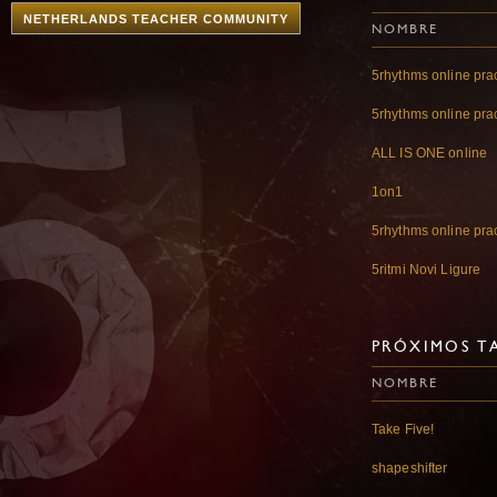
NETHERLANDS TEACHER COMMUNITY
NOMBRE
5rhythms online pra
5rhythms online pra
ALL IS ONE online
1on1
5rhythms online pra
5ritmi Novi Ligure
PRÓXIMOS TA
NOMBRE
Take Five!
shapeshifter