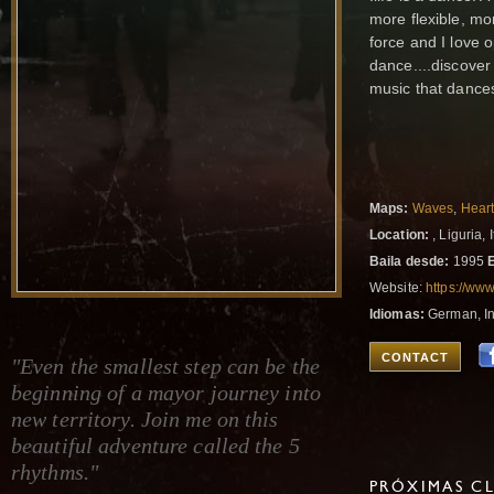
more flexible, mo
force and I love 
dance....discove
music that dances 
Maps:
Waves
,
Hear
Location:
, Liguria, I
Baila desde:
1995
Website:
https://ww
Idiomas:
German, Ing
CONTACT
"Even the smallest step can be the
beginning of a mayor journey into
new territory. Join me on this
beautiful adventure called the 5
rhythms."
PRÓXIMAS CL