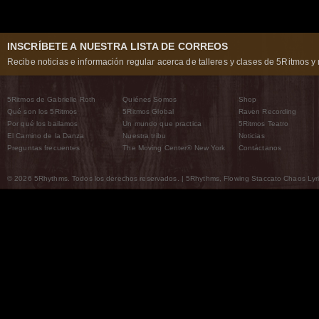
INSCRÍBETE A NUESTRA LISTA DE CORREOS
Recibe noticias e información regular acerca de talleres y clases de 5Ritmos y 
5Ritmos de Gabrielle Roth
Quiénes Somos
Shop
Qué son los 5Ritmos
5Ritmos Global
Raven Recording
Por qué los bailamos
Un mundo que practica
5Ritmos Teatro
El Camino de la Danza
Nuestra tribu
Noticias
Preguntas frecuentes
The Moving Center® New York
Contáctanos
© 2026 5Rhythms. Todos los derechos reservados. | 5Rhythms, Flowing Staccato Chaos Lyric