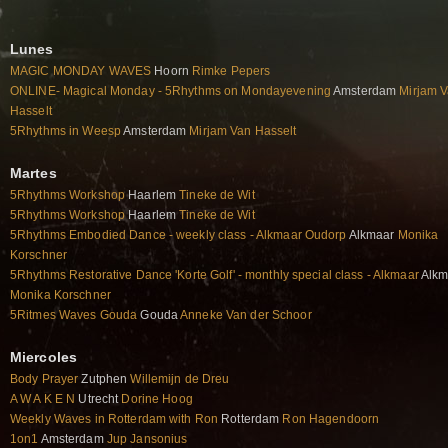
Lunes
MAGIC MONDAY WAVES
Hoorn
Rimke Pepers
ONLINE- Magical Monday - 5Rhythms on Mondayevening
Amsterdam
Mirjam 
Hasselt
5Rhythms in Weesp
Amsterdam
Mirjam Van Hasselt
Martes
5Rhythms Workshop
Haarlem
Tineke de Wit
5Rhythms Workshop
Haarlem
Tineke de Wit
5Rhythms Embodied Dance - weekly class - Alkmaar Oudorp
Alkmaar
Monika
Korschner
5Rhythms Restorative Dance 'Korte Golf' - monthly special class - Alkmaar
Alkm
Monika Korschner
5Ritmes Waves Gouda
Gouda
Anneke Van der Schoor
Miercoles
Body Prayer
Zutphen
Willemijn de Dreu
A W A K E N
Utrecht
Dorine Hoog
Weekly Waves in Rotterdam with Ron
Rotterdam
Ron Hagendoorn
1on1
Amsterdam
Jup Jansonius