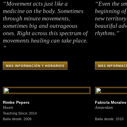
“Movement acts just like a
“Even the sma
medicine on the body. Sometimes
beginning of
through minute movements,
new territory
sometimes big and outrageous
beautiful adv
ones. Right across this spectrum of
rhythms.”
movements healing can take place.
”
MÁS INFORMACIÓN Y HORARIOS
MÁS INFORMAC
Rimke Pepers
Fabiola Morales
Hoorn
Amsterdam
Teaching Since: 2014
Baila desde: 2009
Baila desde: 2010