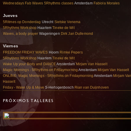
Wednesdays Fab Waves 5Rhythms classes
Amsterdam
Fabiola Morales
Jueves
5Ritmes op Donderdag
Utrecht
Sietske Venema
5Rhythms Workshop
Haarlem
Tineke de Wit
Waves, a body prayer
Wageningen
Dirk Jan Dullemond
Viernes
FREEDOM FRIDAY WAVES
Hoorn
Rimke Pepers
5Rhythms Workshop
Haarlem
Tineke de Wit
Wake Up your Body and DANCE
Amsterdam
Mirjam Van Hasselt
Magic Mornings - 5Rhythms on Fridaymorning
Amsterdam
Mirjam Van Hasselt
ONLINE- Magic Mornings - 5Rhythms on Fridaymorning
Amsterdam
Mirjam Va
Hasselt
Friday - Wake Up & Move
S-Hertogenbosch
Rian van Duijnhoven
PRÓXIMOS TALLERES