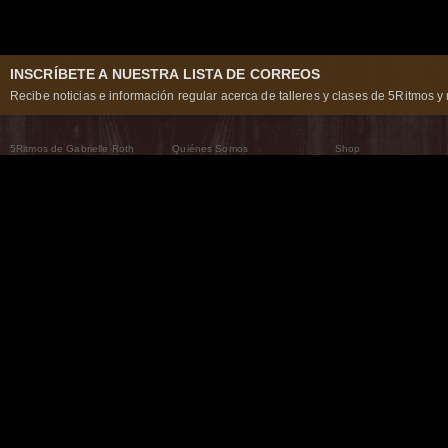
INSCRÍBETE A NUESTRA LISTA DE CORREOS
Recibe noticias e información regular acerca de talleres y clases de 5Ritmos y 
5Ritmos de Gabrielle Roth
Quiénes Somos
Shop
Qué son los 5Ritmos
5Ritmos Global
Raven Recording
Por qué los bailamos
Un mundo que practica
5Ritmos Teatro
El Camino de la Danza
Nuestra tribu
Noticias
Preguntas frecuentes
The Moving Center® New York
Contáctanos
© 2026 5Rhythms. Todos los derechos reservados. | 5Rhythms, Flowing Staccato Chaos Lyric