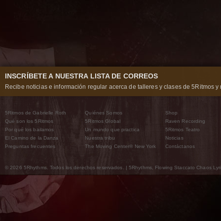
INSCRÍBETE A NUESTRA LISTA DE CORREOS
Recibe noticias e información regular acerca de talleres y clases de 5Ritmos y 
5Ritmos de Gabrielle Roth
Quiénes Somos
Shop
Qué son los 5Ritmos
5Ritmos Global
Raven Recording
Por qué los bailamos
Un mundo que practica
5Ritmos Teatro
El Camino de la Danza
Nuestra tribu
Noticias
Preguntas frecuentes
The Moving Center® New York
Contáctanos
© 2026 5Rhythms. Todos los derechos reservados. | 5Rhythms, Flowing Staccato Chaos Lyric