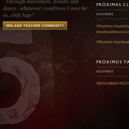
' Through movement, breath and
PRÓXIMAS CL
dance, whatever condition I may be
in, shift hap"
NOMBRE
IRELAND TEACHER COMMUNITY
5Rhythms Headphon
Heartbeat/Waves Le
5Rhythms Heartbea
PRÓXIMOS TA
NOMBRE
MIDSUMMER FESTI