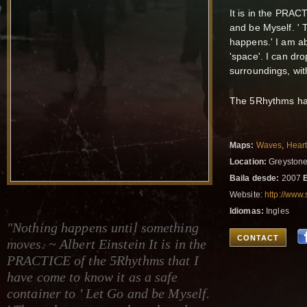
It is in the PRAC
and be Myself. ' 
happens.' I am abl
'space'. I can dr
surroundings, with
The 5Rhythms has 
Maps:
Waves
,
Hear
Location:
Greystones
Baila desde:
2007
Website:
http://www.
Idiomas:
Ingles
"Nothing happens until something
CONTACT
moves. ~ Albert Einstein It is in the
PRACTICE of the 5Rhythms that I
have come to know it as a safe
container to ' Let Go and be Myself.