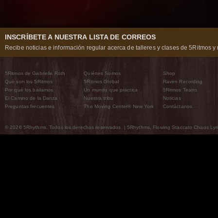
INSCRÍBETE A NUESTRA LISTA DE CORREOS
Recibe noticias e información regular acerca de talleres y clases de 5Ritmos y 
5Ritmos de Gabrielle Roth
Quiénes Somos
Shop
Qué son los 5Ritmos
5Ritmos Global
Raven Recording
Por qué los bailamos
Un mundo que practica
5Ritmos Teatro
El Camino de la Danza
Nuestra tribu
Noticias
Preguntas frecuentes
The Moving Center® New York
Contáctanos
© 2026 5Rhythms. Todos los derechos reservados. | 5Rhythms, Flowing Staccato Chaos Lyric