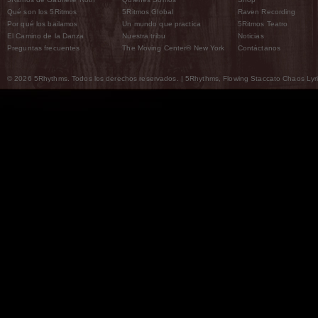
Qué son los 5Ritmos
5Ritmos Global
Raven Recording
Por qué los bailamos
Un mundo que practica
5Ritmos Teatro
El Camino de la Danza
Nuestra tribu
Noticias
Preguntas frecuentes
The Moving Center® New York
Contáctanos
© 2026 5Rhythms. Todos los derechos reservados. | 5Rhythms, Flowing Staccato Chaos Lyric