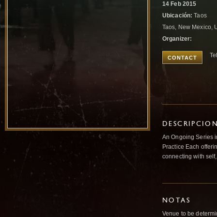
14 Feb 2015
Ubicación:
Taos
Taos, New Mexico, U
Organizer:
Te
CONTACT
DESCRIPCIO
An Ongoing Series i
Practice Each offeri
connecting with self
NOTAS
Venue to be determ