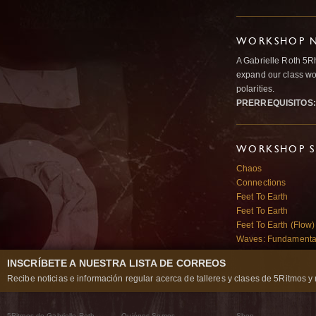
WORKSHOP N
A Gabrielle Roth 5R
expand our class wo
polarities.
PRERREQUISITOS:
WORKSHOP S
Chaos
Connections
Feet To Earth
Feet To Earth
Feet To Earth (Flow)
Waves: Fundamental
INSCRÍBETE A NUESTRA LISTA DE CORREOS
Recibe noticias e información regular acerca de talleres y clases de 5Ritmos y 
5Ritmos de Gabrielle Roth
Quiénes Somos
Shop