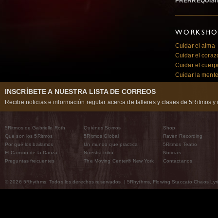
PRERREQUISI
WORKSHOP
Cuidar el alma
Cuidar el coraz
Cuidar el cuerp
Cuidar la ment
INSCRÍBETE A NUESTRA LISTA DE CORREOS
Recibe noticias e información regular acerca de talleres y clases de 5Ritmos y 
5Ritmos de Gabrielle Roth
Quiénes Somos
Shop
Qué son los 5Ritmos
5Ritmos Global
Raven Recording
Por qué los bailamos
Un mundo que practica
5Ritmos Teatro
El Camino de la Danza
Nuestra tribu
Noticias
Preguntas frecuentes
The Moving Center® New York
Contáctanos
© 2026 5Rhythms. Todos los derechos reservados. | 5Rhythms, Flowing Staccato Chaos Lyric