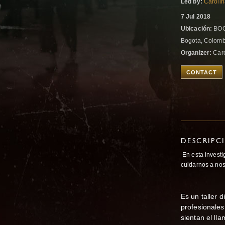
Led by:
Caroli
7 Jul 2018
Ubicación:
BOGO
Bogota, Colom
Organizer:
Caro
CONTACT
DESCRIPC
En esta investi
cuidarnos a no
Es un taller 
profesionales
sientan el ll