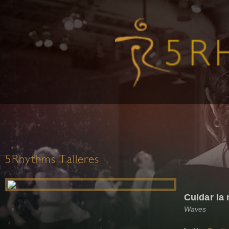
5Rhythms Talleres
Cuidar la
Waves