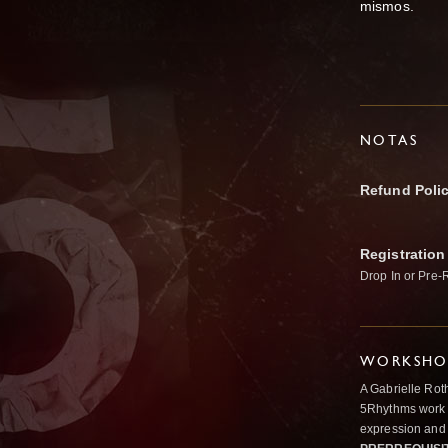
mismos.
NOTAS
Refund Poli
Registration
Drop In or Pre-
WORKSHOP
A Gabrielle Rot
5Rhythms work 
expression and 