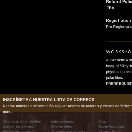
Refund Poli
TBA
Registration
Pre-Registrati
WORKSHOP
A Gabrielle Ro
body of 5Rhyth
physical expre
polarities.
PRERREQUISI
INSCRÍBETE A NUESTRA LISTA DE CORREOS
Recibe noticias e información regular acerca de talleres y clases de 5Ritm
más...
5Ritmos de Gabrielle Roth
Quiénes Somos
Shop
Qué son los 5Ritmos
5Ritmos Global
Raven Recording
Por qué los bailamos
Un mundo que practica
5Ritmos Teatro