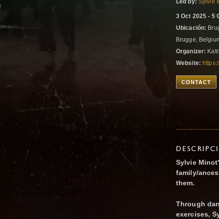
Led by:
Sylvie 
3 Oct 2025 - 5 
Ubicación:
Brug
Brugge, Belgi
Organizer:
Katr
Website:
https
CONTACT
DESCRIPC
Sylvie Minot
family/ances
them.
Through dan
exercises, S