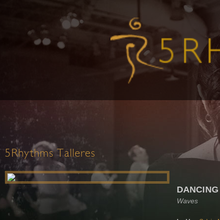
5Rhythms Talleres
DANCING
Waves