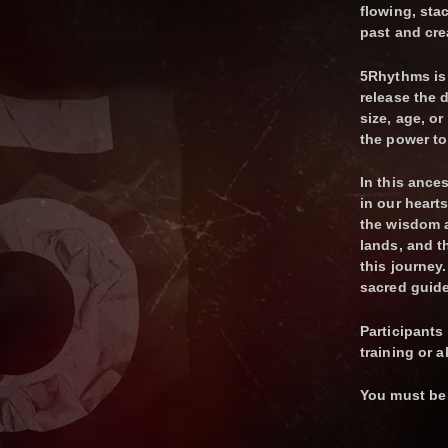
flowing, sta
past and cre
5Rhythms is
release the 
size, age, or
the power to
In this ance
in our heart
the wisdom a
lands, and t
this journey
sacred guide
Participants 
training or a
​You must be