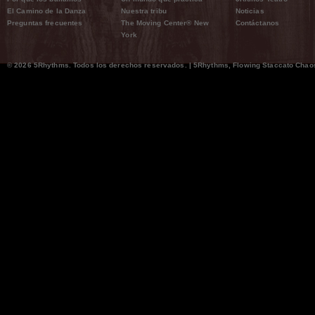
El Camino de la Danza
Nuestra tribu
Noticias
Preguntas frecuentes
The Moving Center® New
Contáctanos
York
© 2026 5Rhythms. Todos los derechos reservados. | 5Rhythms, Flowing Staccato Chaos 