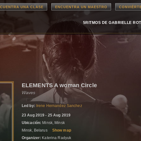
CUENTRA UNA CLASE
ENCUENTRA UN MAESTRO
CONVIÉRT
5RITMOS DE GABRIELLE RO
ELEMENTS A woman Circle
Waves
Led by:
Irene Hernandez Sanchez
23 Aug 2019 - 25 Aug 2019
Ubicación:
Minsk, Minsk
Minsk, Belarus
Show map
Organizer:
Katerina Radyuk