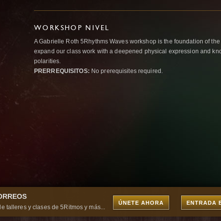
WORKSHOP NIVEL
A Gabrielle Roth 5Rhythms Waves workshop is the foundation of the
expand our class work with a deepened physical expression and kno
polarities.
PRERREQUISITOS:
No prerequisites required.
CORREOS
ÚNETE AHORA
ENTRADA 
e talleres y clases de 5Ritmos y más...