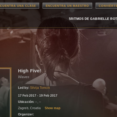
CUENTRA UNA CLASE
ENCUENTRA UN MAESTRO
CONVIÉRT
5RITMOS DE GABRIELLE RO
High Five!
Waves
Led by:
Silvija Tomcik
17 Feb 2017 - 19 Feb 2017
Ubicación:
--, --
Zagreb, Croatia
Show map
Organizer: