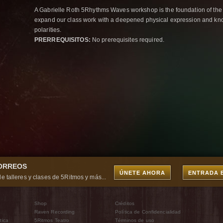
A Gabrielle Roth 5Rhythms Waves workshop is the foundation of the
expand our class work with a deepened physical expression and kno
polarities.
PRERREQUISITOS:
No prerequisites required.
CORREOS
ÚNETE AHORA
ENTRADA 
e talleres y clases de 5Ritmos y más...
Shop
Créditos
Raven Recording
Política de Confidencialidad
tica
5Ritmos Teatro
Términos de uso