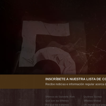
INSCRÍBETE A NUESTRA LISTA DE 
Recibe noticias e información regular acerca d
5Ritmos de Gabrielle Roth
Quiénes Somos
Qué son los 5Ritmos
5Ritmos Global
Por qué los bailamos
Un mundo que prac