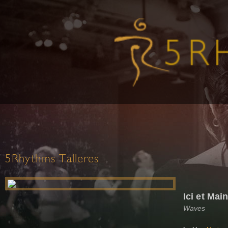
5Rhythms Talleres
Ici et Mai
Waves