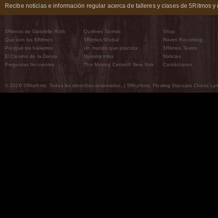
Recibe noticias e información regular acerca de talleres y clases de 5Ritmos y 
5Ritmos de Gabrielle Roth
Quiénes Somos
Shop
Qué son los 5Ritmos
5Ritmos Global
Raven Recording
Por qué los bailamos
Un mundo que practica
5Ritmos Teatro
El Camino de la Danza
Nuestra tribu
Noticias
Preguntas frecuentes
The Moving Center® New York
Contáctanos
© 2026 5Rhythms. Todos los derechos reservados. | 5Rhythms, Flowing Staccato Chaos Lyric