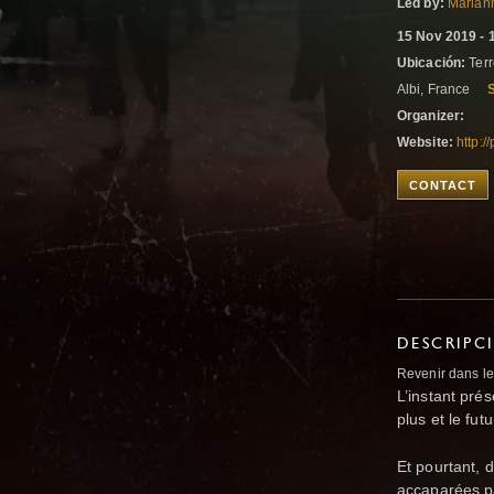
Led by:
Marian
15 Nov 2019 - 
Ubicación:
Terr
Albi, France
Organizer:
Website:
http:/
CONTACT
DESCRIPC
Revenir dans le 
L’instant prés
plus et le fut
Et pourtant, 
accaparées pa